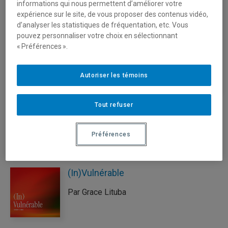
informations qui nous permettent d’améliorer votre
expérience sur le site, de vous proposer des contenus vidéo,
d’analyser les statistiques de fréquentation, etc. Vous
pouvez personnaliser votre choix en sélectionnant
« Préférences ».
Autoriser les témoins
Tout refuser
Ensuìte
Par Services à la communauté diplômée
Préférences
(In)Vulnérable
Par Grace Lituba