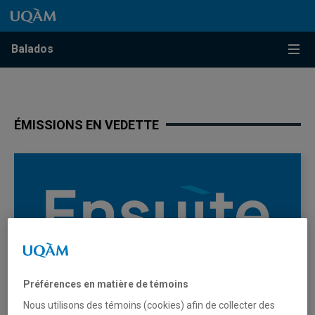
Passer au contenu
Accéder au menu principal
Accéder à la recherche
Passer au contenu
Accéder au menu principal
Menu
Balados
ÉMISSIONS EN VEDETTE
Préférences en matière de témoins
Nous utilisons des témoins (cookies) afin de collecter des