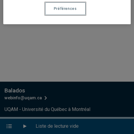
Préférences
Balados
webinfo@uqam.ca
UQAM - Université du Québec à Montréal
Préférences des témoins
Liste de lecture vide
Accessibilité Web