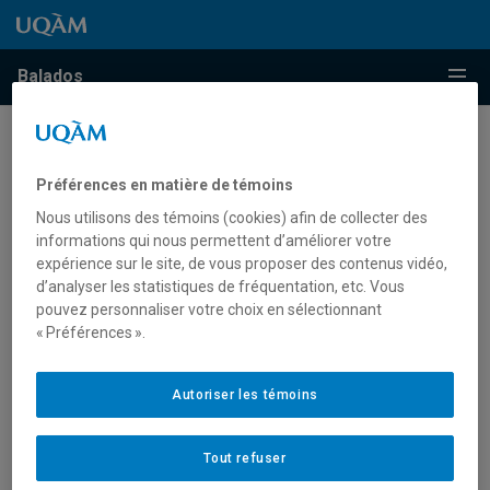
Passer au contenu
Accéder au menu principal
Accéder à la recherche
Passer au contenu
Accéder au menu principal
Menu
Balados
Accueil
Préférences en matière de témoins
Nous utilisons des témoins (cookies) afin de collecter des
informations qui nous permettent d’améliorer votre
expérience sur le site, de vous proposer des contenus vidéo,
d’analyser les statistiques de fréquentation, etc. Vous
pouvez personnaliser votre choix en sélectionnant
« Préférences ».
Autoriser les témoins
Tout refuser