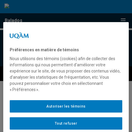
Passer au contenu
Accéder au menu principal
Accéder à la recherche
Passer au contenu
Accéder au menu principal
Menu
Balados
Balados
webinfo@uqam.ca
Préférences en matière de témoins
UQAM - Université du Québec à Montréal
Nous utilisons des témoins (cookies) afin de collecter des
informations qui nous permettent d’améliorer votre
expérience sur le site, de vous proposer des contenus vidéo,
Préférences des témoins
Accessibilité Web
d’analyser les statistiques de fréquentation, etc. Vous
pouvez personnaliser votre choix en sélectionnant
« Préférences ».
Autoriser les témoins
Tout refuser