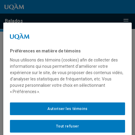
Passer au contenu
Accéder au menu principal
Accéder à la recherche
Passer au contenu
Accéder au menu principal
Menu
Balados
Préférences en matière de témoins
ÉMISSIONS DE LA CATÉGORIE «»
Nous utilisons des témoins (cookies) afin de collecter des
informations qui nous permettent d’améliorer votre
Aucun balado ne fait partie de cette catégorie pour le
expérience sur le site, de vous proposer des contenus vidéo,
moment.
d’analyser les statistiques de fréquentation, etc. Vous
pouvez personnaliser votre choix en sélectionnant
« Préférences ».
Autoriser les témoins
Tout refuser