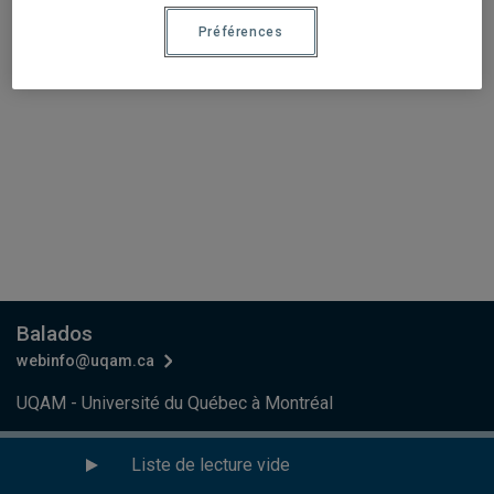
Préférences
Balados
webinfo@uqam.ca
UQAM - Université du Québec à Montréal
Préférences des témoins
Liste de lecture vide
Accessibilité Web