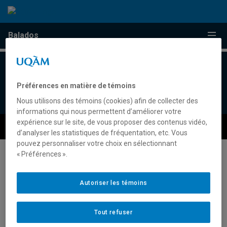
Passer au contenu
Accéder au menu principal
Accéder à la recherche
Passer au contenu
Accéder au menu principal
Menu
Balados
Balados
webinfo@uqam.ca
Préférences en matière de témoins
UQAM - Université du Québec à Montréal
Nous utilisons des témoins (cookies) afin de collecter des
informations qui nous permettent d’améliorer votre
expérience sur le site, de vous proposer des contenus vidéo,
Préférences des témoins
Accessibilité Web
d’analyser les statistiques de fréquentation, etc. Vous
pouvez personnaliser votre choix en sélectionnant
« Préférences ».
Autoriser les témoins
Tout refuser