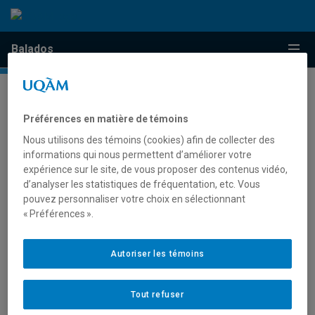
Passer au contenu
Accéder au menu principal
Accéder à la recherche
Passer au contenu
Accéder au menu principal
Menu
Balados
Préférences en matière de témoins
ÉMISSIONS DE LA CATÉGORIE «»
Nous utilisons des témoins (cookies) afin de collecter des
informations qui nous permettent d’améliorer votre
Aucun balado ne fait partie de cette catégorie pour le
expérience sur le site, de vous proposer des contenus vidéo,
moment.
d’analyser les statistiques de fréquentation, etc. Vous
pouvez personnaliser votre choix en sélectionnant
« Préférences ».
Autoriser les témoins
Tout refuser