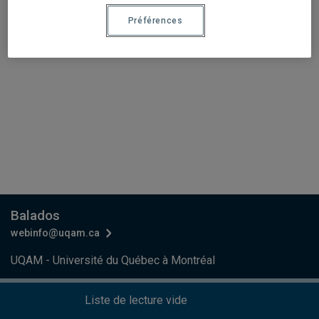
Préférences
Balados
webinfo@uqam.ca
UQAM - Université du Québec à Montréal
Préférences des témoins
Liste de lecture vide
Accessibilité Web