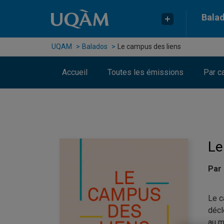
Passer au contenu
Accéder au menu principal
Accéder à la recherche
Bala
UQAM
Balados
Le campus des liens
Accueil
Toutes les émissions
Par c
Le
Par
Le c
décl
au m