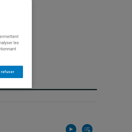
permettent
nalyser les
ctionnant
 refuser