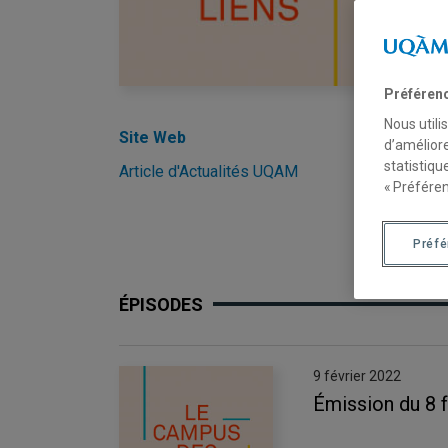
Préféren
Ense
Arts
Nous utili
Site Web
d’améliore
statistiqu
Article d'Actualités UQAM
« Préféren
Préf
ÉPISODES
9 février 2022
Émission du 8 