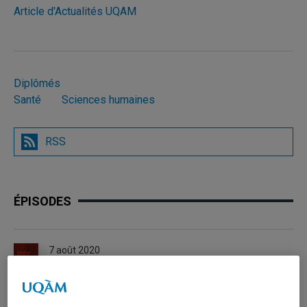
Article d'Actualités UQAM
Diplômés
Santé
Sciences humaines
RSS
ÉPISODES
7 août 2020
Émission du 7 août 2020
Amina Yagoubi invite le psychologue Patrick Lynes