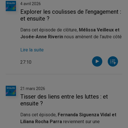
4 avril 2026
Explorer les coulisses de l’engagement :
et ensuite ?
Dans cet épisode de clôture,
Mélissa Veilleux et
Josée-Anne Riverin
nous amènent de l’autre côté
du micro pour explorer les coulisses des
Lire la suite
collaborations entre l’université et le milieu
communautaire. Ensemble, elles prennent un pas
27:10
de recul pour réfléchir à ce qui se joue après les
mandats étudiants, et à ce qui permet à ces projets
de laisser des traces durables.
21 mars 2026
Animée par Fanny Jolicoeur
, la conversation met
Tisser des liens entre les luttes : et
en lumière le rôle du Service aux collectivités et
ensuite ?
des Services à la communauté diplômée dans la
création de ponts entre savoir universitaire,
Dans cet épisode,
Fernanda Siguenza Vidal
et
engagement étudiant et action sociale. Mélissa et
Liliana Rocha Parra
reviennent sur une
Josée-Anne discutent des conditions de