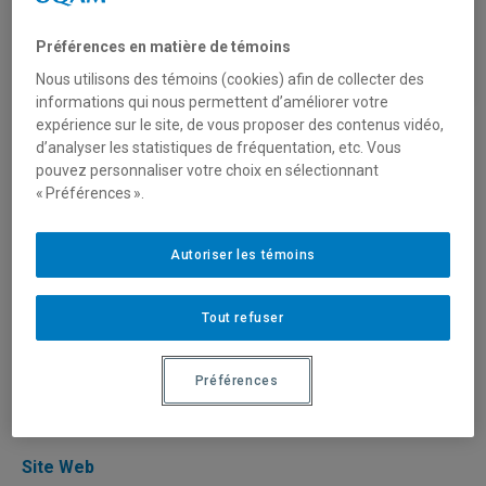
Préférences en matière de témoins
Nous utilisons des témoins (cookies) afin de collecter des
informations qui nous permettent d’améliorer votre
expérience sur le site, de vous proposer des contenus vidéo,
Ensuìte
d’analyser les statistiques de fréquentation, etc. Vous
pouvez personnaliser votre choix en sélectionnant
« Préférences ».
Par Services à la communauté diplômée
Autoriser les témoins
Ensuìte est un balado qui s’intéresse à ce qui se construit
après l’université. À travers cinq conversations intimistes
et décontractées, des personnes diplômées de l’UQAM et
Tout refuser
des intervenantes et intervenants du milieu
communautaire racontent comment des mandats étudiants
Préférences
ont transformé leurs parcours, leurs pratiques et leur
engagement.
Site Web