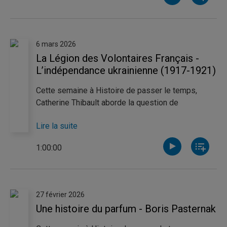
Victoria Couture se penche quant à elle sur l’essai
historique
Passages américains,
de Marie-Claire
Blais.
6 mars 2026
La Légion des Volontaires Français -
L’indépendance ukrainienne (1917-1921)
Cette semaine à Histoire de passer le temps,
Catherine Thibault aborde la question de
l’indépendance ukrainienne entre 1917-1921, un
Lire la suite
épisode d’espoir et d’instabilité. De son côté,
Jérome Arsenault décrit comment la propagande
1:00:00
et l’idéologie ont convaincu 10 000 Français de
s’enrôler dans l’armée allemande, dans une unité
exclusivement française en 1941.
27 février 2026
Une histoire du parfum - Boris Pasternak