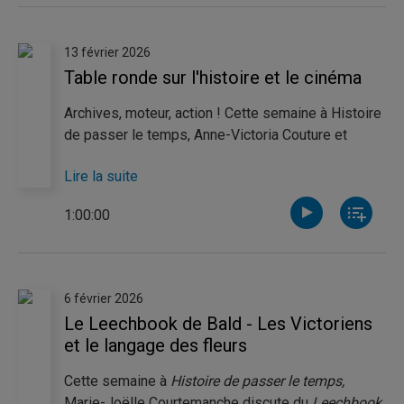
13 février 2026
Table ronde sur l'histoire et le cinéma
Archives, moteur, action ! Cette semaine à Histoire
de passer le temps, Anne-Victoria Couture et
Claudèle Richard animent une table ronde sur
Lire la suite
l'histoire et le cinéma. Marie-Joëlle Courtemanche,
Alexis Kelly et Frédérick Poulin discutent des
1:00:00
éléments qui, à leur avis, constituent un film
historique réussi, auprès de l'invité spécial,
Alexandre Haché.
6 février 2026
Le Leechbook de Bald - Les Victoriens
et le langage des fleurs
Cette semaine à
Histoire de passer le temps,
Marie-Joëlle Courtemanche discute du
Leechbook