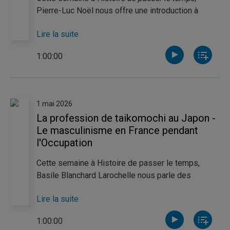
Pierre-Luc Noël nous offre une introduction à
l'anarchisme, un pan important de la gauche
Lire la suite
politique anticapitaliste. Ce courant, aussi appelé
socialisme libertaire, adopte une approche
1:00:00
antiétatique qui s'est déclinée en de nombreux
mouvements apportant leurs propres nuances à
l'anarchisme. Catherine Thibeault aborde quant à
elle l’insurrection de Makhno, aussi appelée
1 mai 2026
Makhnovchtchina, qui rassemble paysans et
La profession de taikomochi au Japon -
ouvriers tout en les divisant sur le plan idéologique
Le masculinisme en France pendant
durant la guerre civile russe.
l'Occupation
Cette semaine à Histoire de passer le temps,
Basile Blanchard Larochelle nous parle des
taikomochis, les "geisha" masculins, et nous fait
Lire la suite
découvrir l'origine de cette profession
emblématique des quartiers des plaisirs japonais
1:00:00
pendant l'ère Edo. Pour sa part, Jérôme Arsenault