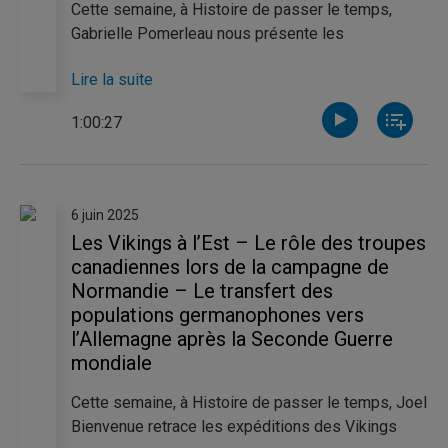
connut une croissance remarquable et laissa une
Cette semaine, à Histoire de passer le temps,
empreinte significative sur le patrimoine
Gabrielle Pomerleau nous présente les
québécois.
appartements Borgia, joyaux du Vatican décorés
Lire la suite
par Pinturicchio d’après les instructions du pape
Alexandre VI. Catherine Thibeault revient quant à
1:00:27
elle sur la vie du tsar de Russie Alexandre II. Bien
que surnommé le « tsar libérateur », ses actions ne
seront pas suffisamment libérales pour lui éviter
un destin tragique. Finalement, Claudèle Richard
6 juin 2025
nous présente Lavrenti Beria. Numéro deux du
Les Vikings à l’Est – Le rôle des troupes
gouvernement post-stalinien pendant cent jours, il
canadiennes lors de la campagne de
connut lui aussi un destin tragique après avoir
Normandie – Le transfert des
tenté de réformer l’URSS.
populations germanophones vers
l’Allemagne après la Seconde Guerre
mondiale
Cette semaine, à Histoire de passer le temps, Joel
Bienvenue retrace les expéditions des Vikings