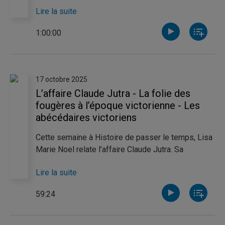
lointaines origines celtiques de l'Halloween. Par la
Lire la suite
suite, Frédérick Poulin nous présente l'oeuvre du
réalisateur canadien David Cronenberg.
1:00:00
17 octobre 2025
L’affaire Claude Jutra - La folie des
fougères à l’époque victorienne - Les
abécédaires victoriens
Cette semaine à Histoire de passer le temps, Lisa
Marie Noel relate l’affaire Claude Jutra. Sa
chronique traite de mémoire collective, de
Lire la suite
toponymie et de culture de l’annulation. Claudèle
Richard discute quant à elle de la ptéridomanie,
59:24
nom donné à l’obsession des Victoriens pour les
fougères. Elle aborde les innovations techniques
l’ayant initiée, de même que ses retombées