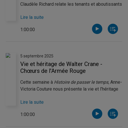
Claudèle Richard relate les tenants et aboutissants
du "désastre du Pont Noir", la catastrophe
Lire la suite
ferroviaire la plus meurtrière de l'histoire du
Canada. Catherine Thibeault aborde la question des
1:00:00
nationalités en URSS et l'impact des décisions du
gouvernement soviétique sur la stabilité du
premier État socialiste de l'histoire.
5 septembre 2025
Vie et héritage de Walter Crane -
Chœurs de l'Armée Rouge
Cette semaine à
Histoire de passer le temps,
Anne-
Victoria Couture nous présente la vie et l’héritage
de Walter Crane. Illustrateur prolifique, militant
Lire la suite
engagé et fervent défenseur des arts décoratifs, il
laisse une empreinte considérable sur le paysage
1:00:00
artistique et politique de la Grande-Bretagne à la
e
fin du 19
siècle. Catherine Thibeault nous raconte