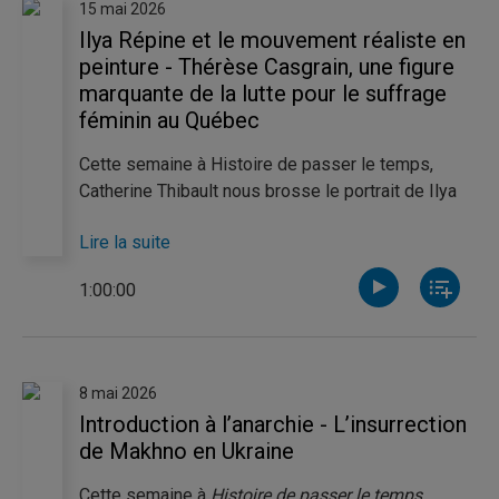
15 mai 2026
Ilya Répine et le mouvement réaliste en
peinture - Thérèse Casgrain, une figure
marquante de la lutte pour le suffrage
féminin au Québec
Cette semaine à Histoire de passer le temps,
Catherine Thibault nous brosse le portrait de Ilya
Répine, une figure clé du mouvement artistique
Lire la suite
réaliste en Russie. Elle nous explique comment, à
chaque coup de pinceau, Répine donne vie à des
1:00:00
moments et des personnages historiques. Pour sa
part, Pierre-Luc Noël s'intéresse à la vie et à
l'oeuvre de Thérèse Casgrain, une grande
défenseure du suffrage féminin. Il nous explique le
8 mai 2026
parcours atypique de celle qui sera la première
Introduction à l’anarchie - L’insurrection
femme à la tête d'un parti politique au Québec.
de Makhno en Ukraine
Cette semaine à
Histoire de passer le temps,