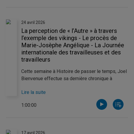
décortique le discours masculiniste radical qui
émerge en France pendant l'occupation allemande.
Il nous propose ensuite des pistes de réflexion
24 avril 2026
pour affronter les idées d'aujourd'hui.
La perception de « l’Autre » à travers
l’exemple des vikings - Le procès de
Marie-Josèphe Angélique - La Journée
internationale des travailleuses et des
travailleurs
Cette semaine à Histoire de passer le temps, Joel
Bienvenue effectue sa dernière chronique à
l’émission. Il explore, en utilisant l’exemple des
Lire la suite
vikings, comment l’identité d’une civilisation
s’exprime à travers sa perception de « l’Autre ». De
1:00:00
son côté, Charlotte Lafleur s’intéresse au procès
de l’esclave Marie-Josèphe Angélique, exécutée à
Montréal le 21 juin 1734. Enfin, Pierre-Luc Noël
nous raconte l’histoire de la Journée internationale
17 avril 2026