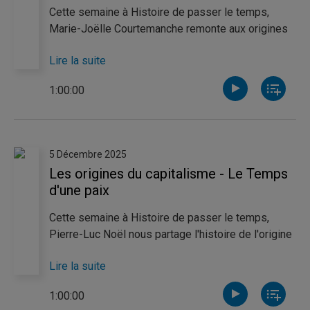
Cette semaine à Histoire de passer le temps,
Marie-Joëlle Courtemanche remonte aux origines
de la fête de Noël et nous présente comment on la
Lire la suite
célébrait durant les premiers siècles de notre ère.
Pour sa part, Anne-Victoria Couture s’intéresse aux
1:00:00
traditions de Noël victoriennes, influencées par la
famille royale britannique et l’industrialisation.
5 Décembre 2025
Les origines du capitalisme - Le Temps
d'une paix
Cette semaine à Histoire de passer le temps,
Pierre-Luc Noël nous partage l'histoire de l'origine
du capitalisme, cela afin de comprendre en quoi ce
Lire la suite
système économique n'a rien d'extraordinaire ou
de définitif. Pour sa part, Claudèle Richard se
1:00:00
penche sur l'émission culte "Le Temps d'une paix".