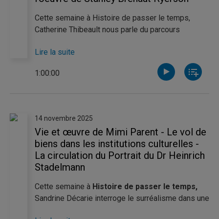
Cette semaine à Histoire de passer le temps,
Catherine Thibeault nous parle du parcours
singulier de Vladimir Ilitch Oulianov, plus
Lire la suite
communément connu sous le nom de Lénine,
tandis que Pierre-Luc Noël nous brosse le portrait
1:00:00
de la vie et de l'oeuvre de Stanley Bréhaut
Ryerson, historien du Parti communiste du Canada
et ancien professeur à l'UQAM.
14 novembre 2025
Vie et œuvre de Mimi Parent - Le vol de
biens dans les institutions culturelles -
La circulation du Portrait du Dr Heinrich
Stadelmann
Cette semaine à
Histoire de passer le temps,
Sandrine Décarie interroge le surréalisme dans une
perspective féministe en nous faisant découvrir