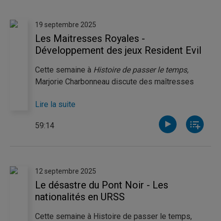
19 septembre 2025
Les Maitresses Royales -
Développement des jeux Resident Evil
Cette semaine à
Histoire de passer le temps,
Marjorie Charbonneau discute des maîtresses
royales. Ces femmes, que ce soit par ambition
Lire la suite
amoureuse ou politique, ont gravi les échelons de
la société pour atteindre le lit des grands
59:14
dirigeants. De son côté, Pierre-Luc Noël nous
raconte l’histoire derrière le développement du jeu
vidéo Resident Evil, qui a durablement marqué la
culture populaire.
12 septembre 2025
Le désastre du Pont Noir - Les
nationalités en URSS
Cette semaine à Histoire de passer le temps,