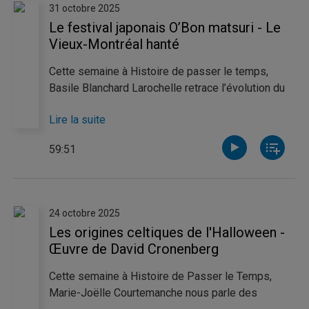
31 octobre 2025
Le festival japonais O’Bon matsuri - Le
Vieux-Montréal hanté
Cette semaine à Histoire de passer le temps,
Basile Blanchard Larochelle retrace l’évolution du
festival japonais O’Bon matsuri, dédié aux morts et
Lire la suite
aux ancêtres. Joignant histoire et surnaturel,
Marjorie Charbonneau nous fait quant à elle visiter
59:51
des lieux hantés du Vieux-Montréal.
24 octobre 2025
Les origines celtiques de l'Halloween -
Œuvre de David Cronenberg
Cette semaine à Histoire de Passer le Temps,
Marie-Joëlle Courtemanche nous parle des