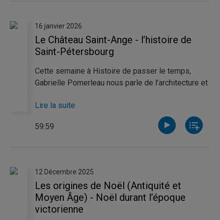
films qui traitèrent de la fin du règne d’Adolf Hitler.
16 janvier 2026
Le Château Saint-Ange - l’histoire de
Saint-Pétersbourg
Cette semaine à Histoire de passer le temps,
Gabrielle Pomerleau nous parle de l’architecture et
l’aménagement du Château Saint-Ange à travers
Lire la suite
les siècles, et nous fait découvrir les nombreux
trésors qu’il renferme! Catherine Thibeault, nous
59:59
raconte quant à elle la fondation et l’histoire de
Saint-Pétersbourg, autrefois capitale d’un empire
imposant.
12 Décembre 2025
Les origines de Noël (Antiquité et
Moyen Âge) - Noël durant l’époque
victorienne