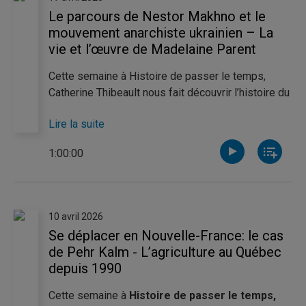
des travailleuses et des travailleurs, célébrée le
Le parcours de Nestor Makhno et le
1er mai et marquée par d’importantes luttes
mouvement anarchiste ukrainien – La
ouvrières.
vie et l’œuvre de Madelaine Parent
Cette semaine à Histoire de passer le temps,
Catherine Thibeault nous fait découvrir l’histoire du
mouvement anarchiste ukrainien durant la courte
Lire la suite
indépendance de l’Ukraine au début du XXe siècle.
Elle nous dévoile les détails fascinants sur le
1:00:00
parcours de son leader, Nestor Makhno. De son
côté, Pierre-Luc Noël nous invite à explorer la vie
et l’œuvre de Madeleine Parent, une figure
marquante de la gauche québécoise et une ardente
10 avril 2026
défenseure des droits des travailleurs. Féministe,
Se déplacer en Nouvelle-France: le cas
elle s’est battue corps et âme pour l’amélioration
de Pehr Kalm - L’agriculture au Québec
de la condition féminine au Canada.
depuis 1990
Cette semaine à
Histoire de passer le temps,