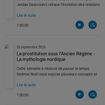
Jordan Desrosiers retrace l’évolution des relations
américano-soviétiques pendant la Deuxième
Lire la suite
Guerre mondiale. Pour sa part, Marjorie
Charbonneau survole l’histoire des costumes et du
1:00:00
textile, du Japon de l’époque Edo à la France
d’Ancien régime en passant par l’Angleterre
élisabéthaine.
26 septembre 2025
La prostitution sous l'Ancien Régime -
La mythologie nordique
Cette semaine à
Histoire de passer le temps
,
Noémie Noël nous expose plusieurs concepts et
cadres d'analyse qui permettent de voir l'histoire
Lire la suite
de la prostitution sous un nouvel angle. Joel
Bienvenue propose un survol de quelques récits
1:00:00
les plus connus de la mythologie nordique.