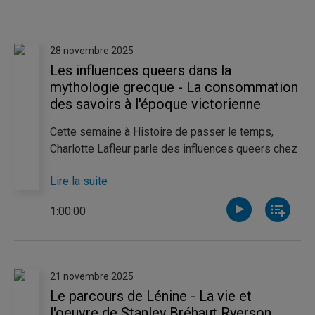
Elle contextualise la place de ce téléroman au sein
du paysage télévisuel québécois ainsi que les
événements historiques qui y sont dépeints, en
28 novembre 2025
plus d'aborder son impact sur la culture populaire.
Les influences queers dans la
mythologie grecque - La consommation
des savoirs à l'époque victorienne
Cette semaine à Histoire de passer le temps,
Charlotte Lafleur parle des influences queers chez
les divinités de la mythologie grecque en prenant
Lire la suite
l'exemple d'Artémis et d'Athéna. Anne-Victoria
Couture discute quant à elle des différents
1:00:00
moyens de consommer les découvertes
scientifiques sous l'ère victorienne, ainsi que du
métier de vulgarisateur.
21 novembre 2025
Le parcours de Lénine - La vie et
l'oeuvre de Stanley Bréhaut Ryerson