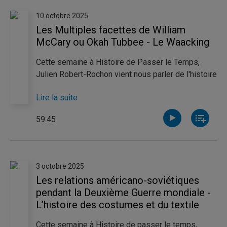
économiques et sociales. Finalement, Anne-
10 octobre 2025
Victoria Couture nous fait découvrir une source
Les Multiples facettes de William
historique méconnue, l’abécédaire, et nous
McCary ou Okah Tubbee - Le Waacking
présente son intérêt pour la compréhension des
enjeux de notre société.
Cette semaine à Histoire de Passer le Temps,
Julien Robert-Rochon vient nous parler de l'histoire
de William McCary, ou Okah Tubbee, et les
Lire la suite
multiples facettes de ce personnage. Par la suite,
Charlotte Lafleur nous parle du Waacking, une
59:45
danse issue de la communauté queer.
3 octobre 2025
Les relations américano-soviétiques
pendant la Deuxième Guerre mondiale -
L’histoire des costumes et du textile
Cette semaine à Histoire de passer le temps,