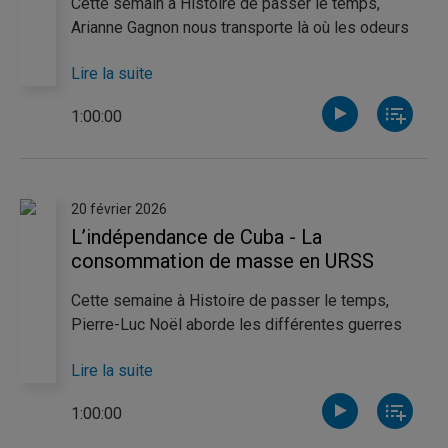
Cette semain à Histoire de passer le temps,
Arianne Gagnon nous transporte là où les odeurs
ne se portaient pas encore sur la peau, mais
Lire la suite
s'élevaient dans la fumée avec une histoire du
parfum, tandis que Catherine Thibeault aborde la
1:00:00
vie de Boris Pasternak, poète et gagnant du Prix
Nobel de Littérature en 1958.
20 février 2026
L’indépendance de Cuba - La
consommation de masse en URSS
Cette semaine à Histoire de passer le temps,
Pierre-Luc Noël aborde les différentes guerres
ayant mené à l’indépendance de Cuba. De son côté,
Lire la suite
Catherine Thibeault traite du développement de la
consommation de masse en URSS, un État qui a
1:00:00
pourtant tout fait pour la rejeter.