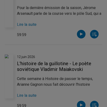
Pour la dernière émission de la saison, Jérome
Arsenault parle de la course vers le pôle Sud, qui a
longtemps représenté la dernière frontière
Lire la suite
terrestre à atteindre. De son côté, Pierre-Luc Noël
s’intéresse à l’affaire Gouzenko, qui secoue le
59:59
Canada au début de la guerre froide en y révélant la
présence d’un réseau d’espionnage soviétique.
Enfin, Catherine Thibeault retrace la vie
mouvementée de Boris Eltsine, premier président
12 juin 2026
de la Fédération de Russie, symbole de la
L'histoire de la guillotine - Le poète
décadence des années 1990.
soviétique Vladimir Maiakovski
Cette semaine à Histoire de passer le temps,
Arianne Gagnon nous fait découvrir l'histoire
méconnue de la guillotine. Elle nous explique
Lire la suite
comment des machines venues d'Italie, d'Écosse
et du Saint-Empire pnt progressivement façonné
59:59