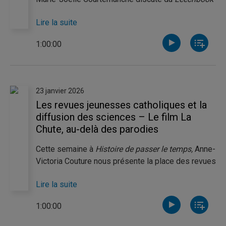
de Bald, un intriguant recueil médical médiéval
Lire la suite
mêlant diagnostics, charmes christianisés et
recettes qui intriguent encore les laboratoires.
1:00:00
Anne-Victoria Couture nous fait quant à elle
découvrir la sémantique des fleurs à l’ère
victorienne. Elle nous expose les règles de la
séduction à travers l’usage de la « floriographie ».
23 janvier 2026
Les revues jeunesses catholiques et la
diffusion des sciences – Le film La
Chute, au-delà des parodies
Cette semaine à
Histoire de passer le temps,
Anne-
Victoria Couture nous présente la place des revues
jeunesse catholiques dans la diffusion des
Lire la suite
sciences au Québec dans les années 1960. Pour
sa part, Frédérick Poulin s’intéresse au film
La
1:00:00
Chute,
maintes fois parodié. Il nous explique
comment ce long métrage se distingue des autres