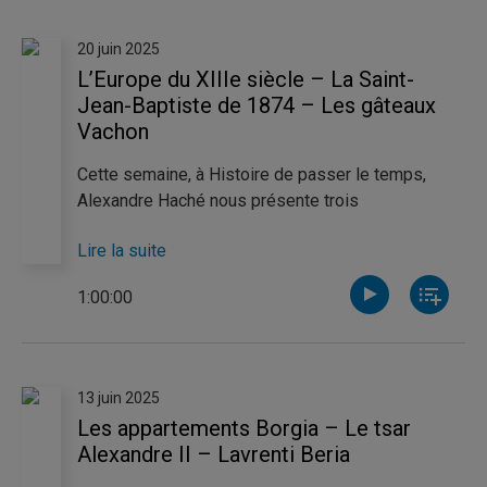
quant à elle l’histoire des chœurs de l’Armée rouge,
troupe iconique de l’URSS ayant pour but de
20 juin 2025
motiver les soldats à se battre pour la Mère Patrie.
L’Europe du XIIIe siècle – La Saint-
Jean-Baptiste de 1874 – Les gâteaux
Vachon
Cette semaine, à Histoire de passer le temps,
Alexandre Haché nous présente trois
personnalités remarquables du XIIIe siècle,
Lire la suite
époque où l’Europe connaît une expansion
politique, culturelle et intellectuelle sans
1:00:00
précédent, tandis que le monde médiéval connaît
des mutations profondes. Jean-Philip Desjardins
Warren nous ramène à la Saint-Jean-Baptiste de
1874 à Montréal, marquée par la première grande
13 juin 2025
Convention nationale des Canadiens français. Enfin,
Les appartements Borgia – Le tsar
Joel Bienvenue nous invite à découvrir l’histoire
Alexandre II – Lavrenti Beria
des gâteaux Vachon, une entreprise familiale qui