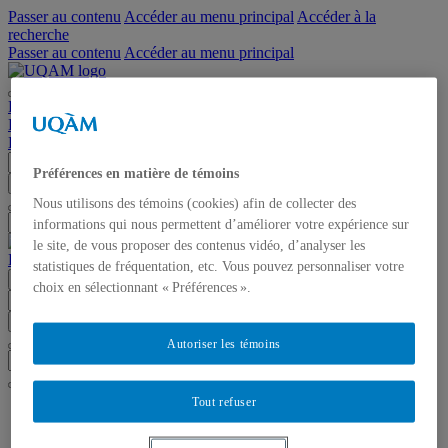
Passer au contenu
Accéder au menu principal
Accéder à la
recherche
Passer au contenu
Accéder au menu principal
Page d'accueil de l'UQAM
Étudier à l'UQAM
Bottin du personnel
Plan du campus
Bibliothèques
Pour nous joindre
Balados
Préférences en matière de témoins
Chercher dans ce site
Chercher sur uqam.ca
Chercher sur le web
Nous utilisons des témoins (cookies) afin de collecter des
informations qui nous permettent d’améliorer votre expérience sur
le site, de vous proposer des contenus vidéo, d’analyser les
Balados
statistiques de fréquentation, etc. Vous pouvez personnaliser votre
Menu
choix en sélectionnant « Préférences ».
Chercher dans ce site
Chercher sur uqam.ca
Chercher sur le web
Autoriser les témoins
Tout refuser
UQAM
Balados