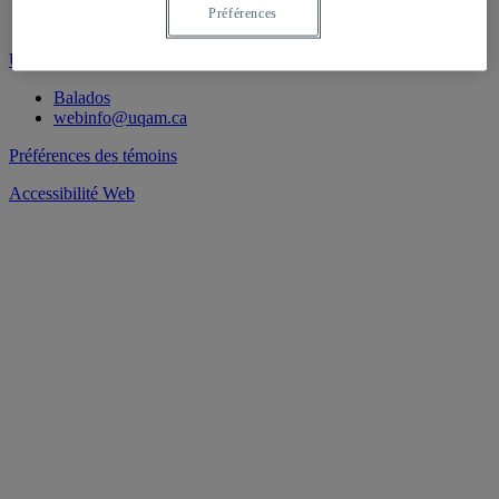
Émissions
Préférences
PhiLab
UQAM - Université du Québec à Montréal
Balados
webinfo@uqam.ca
Préférences des témoins
Accessibilité Web