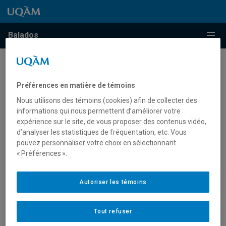
Passer au contenu
Accéder au menu principal
Accéder à la recherche
Passer au contenu
Accéder au menu principal
Menu
Balados
Recherche web
Préférences en matière de témoins
Nous utilisons des témoins (cookies) afin de collecter des
informations qui nous permettent d’améliorer votre
expérience sur le site, de vous proposer des contenus vidéo,
d’analyser les statistiques de fréquentation, etc. Vous
pouvez personnaliser votre choix en sélectionnant
« Préférences ».
Autoriser les témoins
Tout refuser