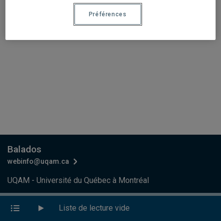
Préférences
Balados
webinfo@uqam.ca
UQAM - Université du Québec à Montréal
Préférences des témoins
Liste de lecture vide
Accessibilité Web